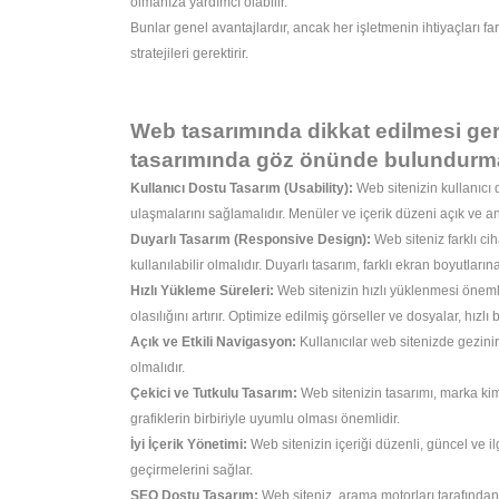
olmanıza yardımcı olabilir.
Bunlar genel avantajlardır, ancak her işletmenin ihtiyaçları far
stratejileri gerektirir.
Web tasarımında dikkat edilmesi ger
tasarımında göz önünde bulundurma
Kullanıcı Dostu Tasarım (Usability):
Web sitenizin kullanıcı d
ulaşmalarını sağlamalıdır. Menüler ve içerik düzeni açık ve anl
Duyarlı Tasarım (Responsive Design):
Web siteniz farklı cih
kullanılabilir olmalıdır. Duyarlı tasarım, farklı ekran boyutlar
Hızlı Yükleme Süreleri:
Web sitenizin hızlı yüklenmesi önemlid
olasılığını artırır. Optimize edilmiş görseller ve dosyalar, hızlı 
Açık ve Etkili Navigasyon:
Kullanıcılar web sitenizde gezinirk
olmalıdır.
Çekici ve Tutkulu Tasarım:
Web sitenizin tasarımı, marka kiml
grafiklerin birbiriyle uyumlu olması önemlidir.
İyi İçerik Yönetimi:
Web sitenizin içeriği düzenli, güncel ve ilg
geçirmelerini sağlar.
SEO Dostu Tasarım:
Web siteniz, arama motorları tarafından 