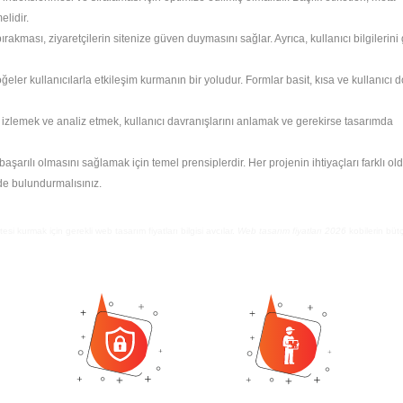
lidir.
ırakması, ziyaretçilerin sitenize güven duymasını sağlar. Ayrıca, kullanıcı bilgilerini
öğeler kullanıcılarla etkileşim kurmanın bir yoludur. Formlar basit, kısa ve kullanıcı 
izlemek ve analiz etmek, kullanıcı davranışlarını anlamak ve gerekirse tasarımda
başarılı olmasını sağlamak için temel prensiplerdir. Her projenin ihtiyaçları farklı old
nde bulundurmalısınız.
tesi kurmak için gerekli web tasarım fiyatları bilgisi avcılar.
Web tasarım fiyatları 2026
kobilerin büt