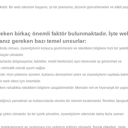
klıdır. Bir web sitesinin başarısı, iyi bir planlama, düzenli güncellemeler ve etkili p
eken birkaç önemli faktör bulunmaktadır. İşte we
nız gereken bazı temel unsurlar:
ostu olması, ziyaretçilerin kolayca gezinmesini ve istedikleri bilgilere hızlı bir şekil
aşılır olmalıdır.
azlarda (bilgisayarlar, tabletler, mobil telefonlar) aynı derecede iyi görünmeli ve
ına otomatik olarak uyum sağlar.
ir. Hızlı yükleme süreleri, kullanıcı deneyimini artırır ve ziyaretçilerin sayfada kal
bir web sitesi için önemlidir.
en rahatlıkla istedikleri bilgilere ulaşabilmelidir. Menüler net ve hiyerarşik bir yapı
iğinizi yansıtmalı ve kullanıcılarda olumlu bir izlenim bırakmalıdır. Renkler, tipograf
i çekici olmalıdır. İyi bir içerik yönetimi, ziyaretçilerin sitenizde daha fazla zaman
indekslenmesi ve sıralaması için optimize edilmiş olmalıdır. Başlık etiketleri, meta