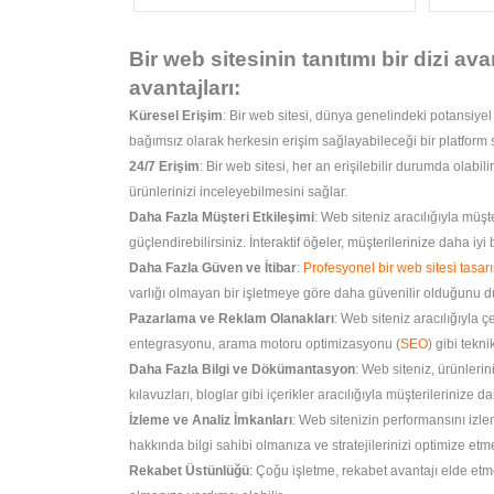
Bir web sitesinin tanıtımı bir dizi ava
avantajları:
Küresel Erişim
: Bir web sitesi, dünya genelindeki potansiyel
bağımsız olarak herkesin erişim sağlayabileceği bir platform 
24/7 Erişim
: Bir web sitesi, her an erişilebilir durumda olabil
ürünlerinizi inceleyebilmesini sağlar.
Daha Fazla Müşteri Etkileşimi
: Web siteniz aracılığıyla müşter
güçlendirebilirsiniz. İnteraktif öğeler, müşterilerinize daha iyi
Daha Fazla Güven ve İtibar
:
Profesyonel bir web sitesi tasar
varlığı olmayan bir işletmeye göre daha güvenilir olduğunu dü
Pazarlama ve Reklam Olanakları
: Web siteniz aracılığıyla ç
entegrasyonu, arama motoru optimizasyonu (
SEO
) gibi tekn
Daha Fazla Bilgi ve Dökümantasyon
: Web siteniz, ürünlerini
kılavuzları, bloglar gibi içerikler aracılığıyla müşterilerinize da
İzleme ve Analiz İmkanları
: Web sitenizin performansını izlem
hakkında bilgi sahibi olmanıza ve stratejilerinizi optimize etme
Rekabet Üstünlüğü
: Çoğu işletme, rekabet avantajı elde etmek