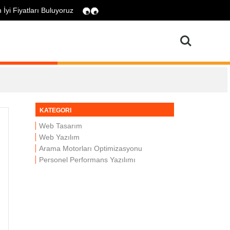
n İyi Fiyatları Buluyoruz
Search
KATEGORI
Web Tasarım
Web Yazılım
Arama Motorları Optimizasyonu
Personel Performans Yazılımı