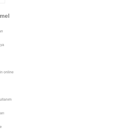
emel
an
eya
nin online
kullanım
arı
de