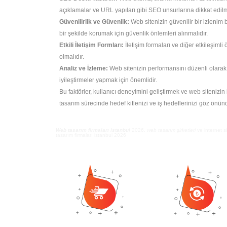
açıklamalar ve URL yapıları gibi SEO unsurlarına dikkat edilme
Güvenilirlik ve Güvenlik:
Web sitenizin güvenilir bir izlenim b
bir şekilde korumak için güvenlik önlemleri alınmalıdır.
Etkili İletişim Formları:
İletişim formaları ve diğer etkileşimli 
olmalıdır.
Analiz ve İzleme:
Web sitenizin performansını düzenli olarak 
iyileştirmeler yapmak için önemlidir.
Bu faktörler, kullanıcı deneyimini geliştirmek ve web sitenizin 
tasarım sürecinde hedef kitlenizi ve iş hedeflerinizi göz önü
Web tasarım firmaları istanbul
2026,
web tasarım şirketleri
ve internet si
tasarım firmaları istanbul 2026