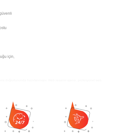
 güvenli
dostu
uğu için,
çesi doğrultusunda hazırlanmıştır.
Web tasarım ajansı
, profesyonel web