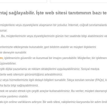
ntaj sağlayabilir. İşte web sitesi tanıtımının bazı t
 müşterilere veya ziyaretçilere ulaşmanın bir yoludur. İnternet, coğrafi sınırlamalard
sunar.
ir. Bu, müşterilerinizin veya ziyaretçilerinizin günün her saatinde bilgi alabilmesini v
ilerinizle etkileşimde bulunabilir, geri bildirim alabilir ve müşteri ilişkilerini
 bir deneyim sunabilir.
ımı
, işletmenizin güvenilir ve kurumsal bir imajını yansıtabilir. Müşteriler, bir işletme
şünebilirler.
eşitli dijital pazarlama ve reklam stratejilerini uygulayabilirsiniz. Sosyal medya
iklerle web sitenizin görünürlüğünü artırabilirsiniz.
z veya hizmetlerinizle ilgili detaylı bilgileri sunabilir. Sıkça sorulan sorular (FAQs), 
ha fazla bilgi sağlayabilirsiniz.
ek ve analiz etmek için çeşitli araçlar kullanabilirsiniz. Bu veriler, müşteri davranışl
nize yardımcı olabilir.
 için online varlıklarını artırıyor. Bir web sitesi, rakipleriniz karşısında bir adım ön